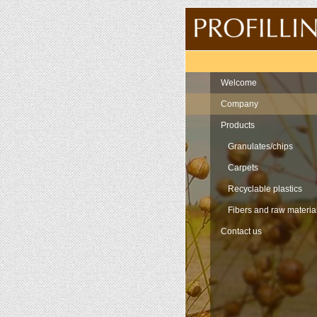
Navigation
Welcome
Company
Products
Granulates/chips
Carpets
Recyclable plastics
Fibers and raw materia
Contact us