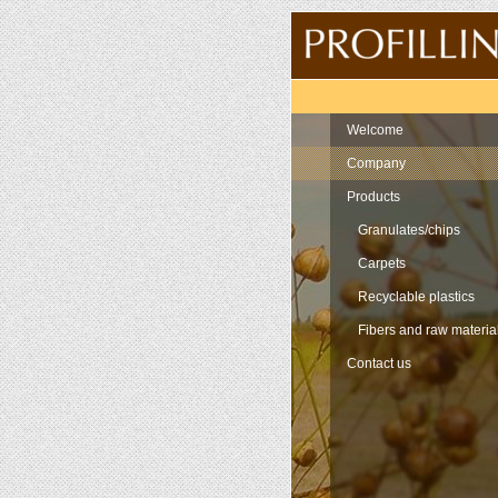
Navigation
Welcome
Company
Products
Granulates/chips
Carpets
Recyclable plastics
Fibers and raw materia
Contact us