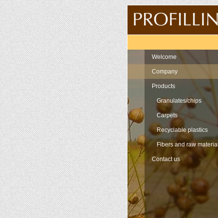
Navigation
Welcome
Company
Products
Granulates/chips
Carpets
Recyclable plastics
Fibers and raw materia
Contact us